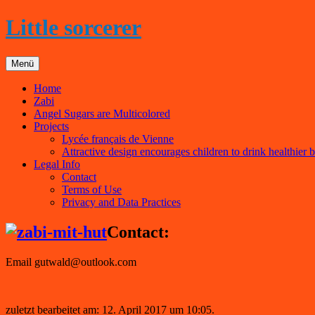
Zum
Little sorcerer
Inhalt
springen
Menü
Home
Zabi
Angel Sugars are Multicolored
Projects
Lycée français de Vienne
Attractive design encourages children to drink healthier 
Legal Info
Contact
Terms of Use
Privacy and Data Practices
Contact:
Email gutwald@outlook.com
zuletzt bearbeitet am: 12. April 2017 um 10:05.